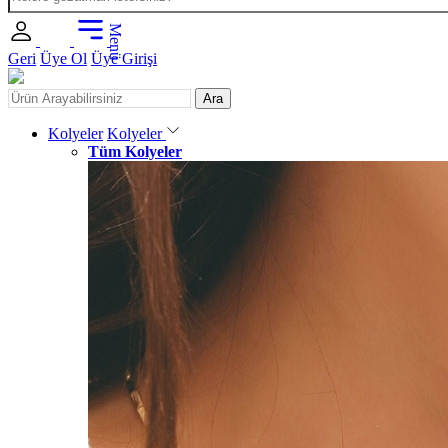
Menü
Geri
Üye Ol
Üye Girişi
Ara
Kolyeler
Kolyeler
Tüm Kolyeler