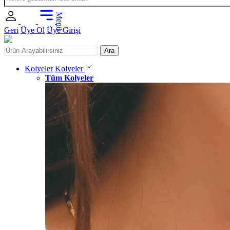
Menü
Geri
Üye Ol
Üye Girişi
Ara
Kolyeler
Kolyeler
Tüm Kolyeler