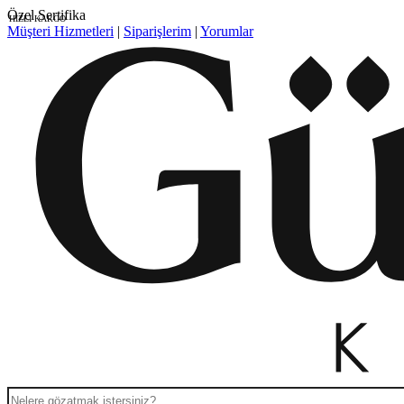
Online Pırlanta Mağazası
HIZLI KARGO
Müşteri Hizmetleri
|
Siparişlerim
|
Yorumlar