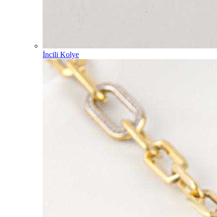
İncili Kolye