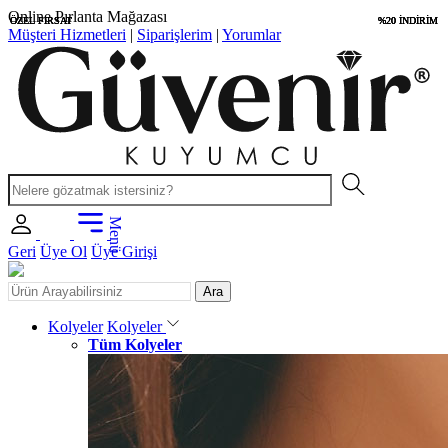
Uygun Fiyatlar
ÖZEL FIRSAT
ÖZEL FIRSAT
ÖZEL FIRSAT
ÖZEL FIRSAT
%20 İNDİRİM
%20 İNDİRİM
%20 İNDİRİM
%20 İNDİRİM
Müşteri Hizmetleri
|
Siparişlerim
|
Yorumlar
Menü
Geri
Üye Ol
Üye Girişi
Ara
Kolyeler
Kolyeler
Tüm Kolyeler