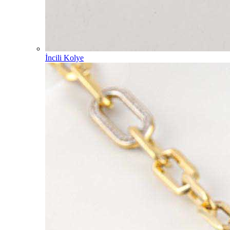
İncili Kolye