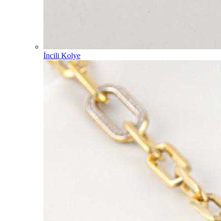
İncili Kolye