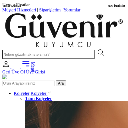
Özel Sertifika
HIZLI KARGO
HIZLI KARGO
%20 İNDİRİM
%20 İNDİRİM
%20 İNDİRİM
%20 İNDİRİM
Müşteri Hizmetleri
|
Siparişlerim
|
Yorumlar
Menü
Geri
Üye Ol
Üye Girişi
Ara
Kolyeler
Kolyeler
Tüm Kolyeler