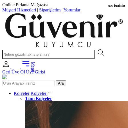
Uygun Fiyatlar
%20 İNDİRİM
%20 İNDİRİM
%20 İNDİRİM
%20 İNDİRİM
Müşteri Hizmetleri
|
Siparişlerim
|
Yorumlar
Menü
Geri
Üye Ol
Üye Girişi
Ara
Kolyeler
Kolyeler
Tüm Kolyeler