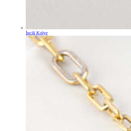
İncili Kolye