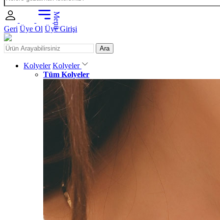
Menü
Geri
Üye Ol
Üye Girişi
Ara
Kolyeler
Kolyeler
Tüm Kolyeler