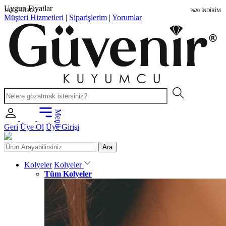
Özel Sertifika
HIZLI KARGO
%20 İNDİRİM
Müşteri Hizmetleri
|
Siparişlerim
|
Yorumlar
Menü
Geri
Üye Ol
Üye Girişi
Ara
Kolyeler
Kolyeler
Tüm Kolyeler