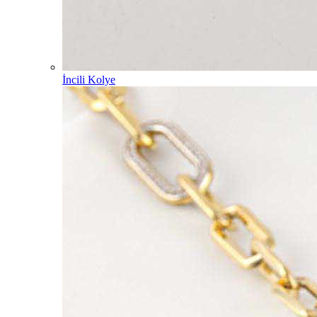
İncili Kolye