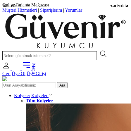
Uygun Fiyatlar
ÖZEL FIRSAT
ÖZEL FIRSAT
%20 İNDİRİM
%20 İNDİRİM
%20 İNDİRİM
%20 İNDİRİM
Müşteri Hizmetleri
|
Siparişlerim
|
Yorumlar
Menü
Geri
Üye Ol
Üye Girişi
Ara
Kolyeler
Kolyeler
Tüm Kolyeler