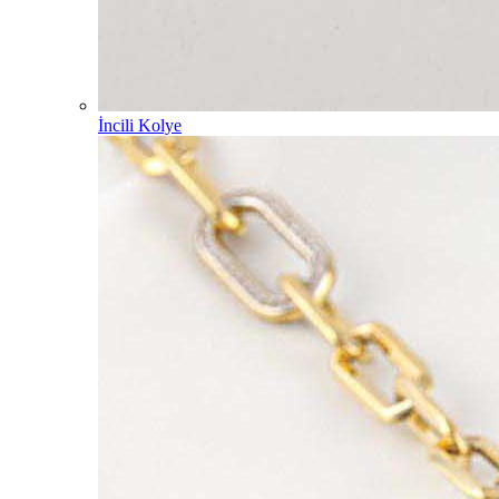
İncili Kolye