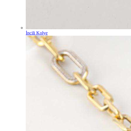
İncili Kolye