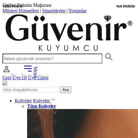
Uygun Fiyatlar
HIZLI KARGO
HIZLI KARGO
HIZLI KARGO
HIZLI KARGO
%20 İNDİRİM
%20 İNDİRİM
%20 İNDİRİM
%20 İNDİRİM
Müşteri Hizmetleri
|
Siparişlerim
|
Yorumlar
Menü
Geri
Üye Ol
Üye Girişi
Ara
Kolyeler
Kolyeler
Tüm Kolyeler