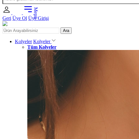
Menü
Geri
Üye Ol
Üye Girişi
Ara
Kolyeler
Kolyeler
Tüm Kolyeler