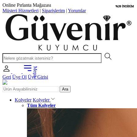
Uygun Fiyatlar
%20 İNDİRİM
%20 İNDİRİM
%20 İNDİRİM
%20 İNDİRİM
Müşteri Hizmetleri
|
Siparişlerim
|
Yorumlar
Menü
Geri
Üye Ol
Üye Girişi
Ara
Kolyeler
Kolyeler
Tüm Kolyeler