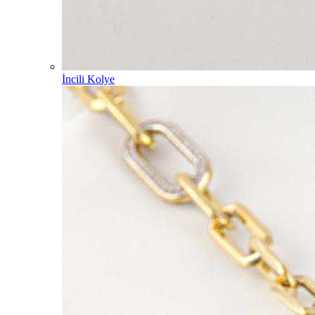
İncili Kolye