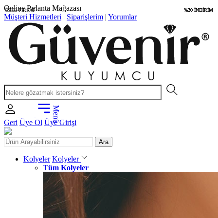
Uygun Fiyatlar
ÖZEL FIRSAT
%20 İNDİRİM
%20 İNDİRİM
%20 İNDİRİM
Müşteri Hizmetleri
|
Siparişlerim
|
Yorumlar
Menü
Geri
Üye Ol
Üye Girişi
Ara
Kolyeler
Kolyeler
Tüm Kolyeler