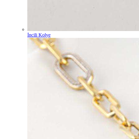
İncili Kolye