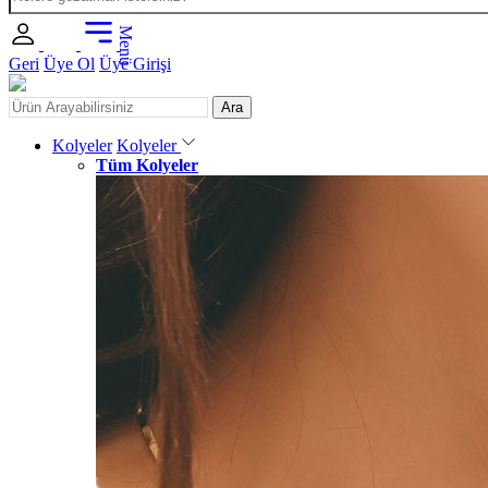
Menü
Geri
Üye Ol
Üye Girişi
Ara
Kolyeler
Kolyeler
Tüm Kolyeler