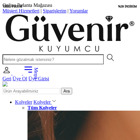
Uygun Fiyatlar
ÖZEL FIRSAT
ÖZEL FIRSAT
ÖZEL FIRSAT
ÖZEL FIRSAT
%20 İNDİRİM
%20 İNDİRİM
%20 İNDİRİM
%20 İNDİRİM
Müşteri Hizmetleri
|
Siparişlerim
|
Yorumlar
Menü
Geri
Üye Ol
Üye Girişi
Ara
Kolyeler
Kolyeler
Tüm Kolyeler