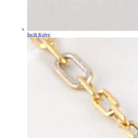
İncili Kolye